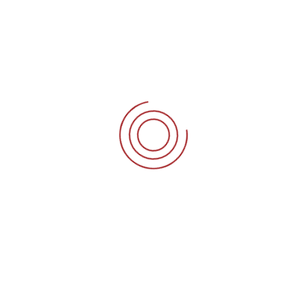
Download .PDF
Download .DOC
info@marchstudyo.com
+90-535-607-89-02
Bağlar mahallesi Mimarsinan Caddesi No:37 Istanbul